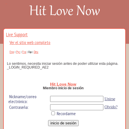
Live Support
Ver el sitio web completo
Eng
Рус
Fra
Deu
|
|
|
Esp
|
Lo sentimos, necesita iniciar sesión antes de poder utilizar esta página.
_LOGIN_REQUIRED_AE2
Hit Love Now
Miembro inicio de sesión
Nickname/correo
Unirse
electrónico:
Contraseña:
Olvido?
Recordarme